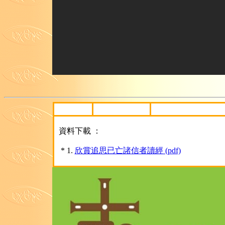
資料下載 ：
* 1.
欣賞追思已亡諸信者讀經 (pdf)