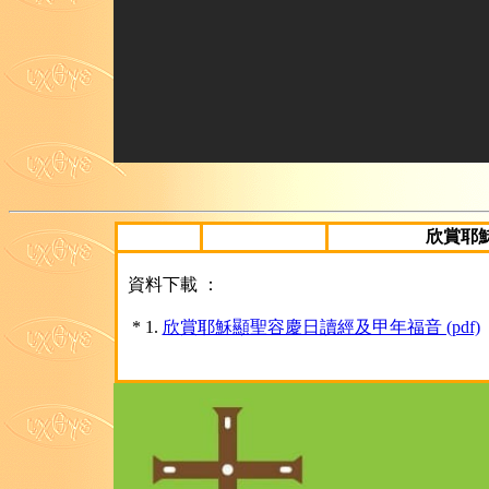
欣賞耶穌
資料下載 ：
* 1.
欣賞耶穌顯聖容慶日讀經及甲年福音 (pdf)