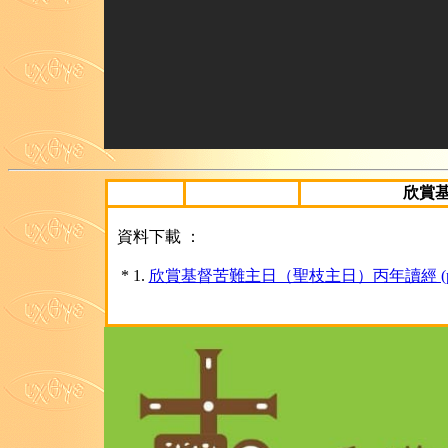
欣賞
資料下載 ：
* 1.
欣賞基督苦難主日（聖枝主日）丙年讀經 (pd