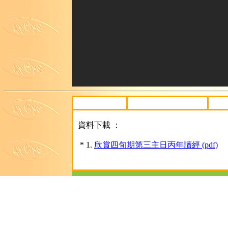
資料下載 ：
* 1.
欣賞四旬期第三主日丙年讀經 (pdf)